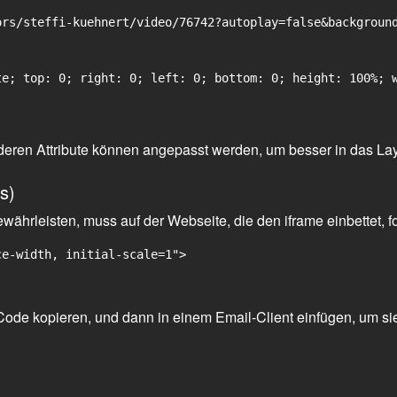
rs/steffi-kuehnert/video/76742?autoplay=false&background
e; top: 0; right: 0; left: 0; bottom: 0; height: 100%; w
 anderen Attribute können angepasst werden, um besser in das La
s)
ährleisten, muss auf der Webseite, die den iframe einbettet, f
ce-width, initial-scale=1">
ode kopieren, und dann in einem Email-Client einfügen, um sie