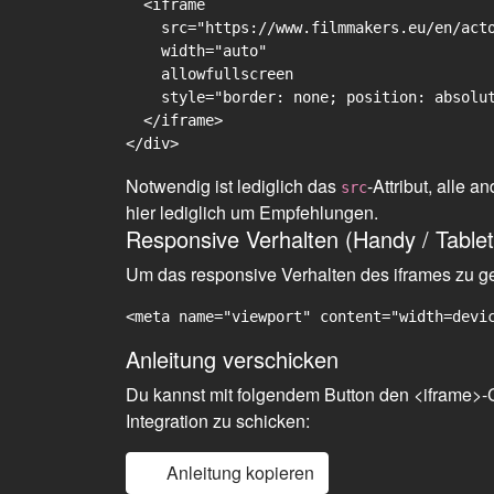
  <iframe

    src="https://www.filmmakers.eu/en/acto
    width="auto"

    allowfullscreen

    style="border: none; position: absolut
  </iframe>

Notwendig ist lediglich das
-Attribut, alle
src
hier lediglich um Empfehlungen.
Responsive Verhalten (Handy / Tablet
Um das responsive Verhalten des iframes zu gew
<meta name="viewport" content="width=devi
Anleitung verschicken
Du kannst mit folgendem Button den <iframe>-C
Integration zu schicken:
Anleitung kopieren