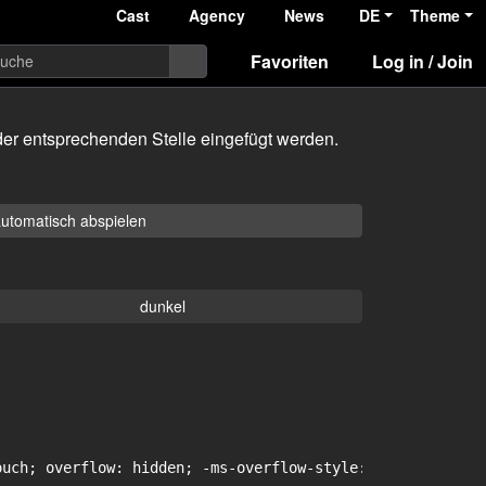
Cast
Agency
News
DE
Theme
Favoriten
Log in / Join
er entsprechenden Stelle eingefügt werden.
utomatisch abspielen
dunkel
uch; overflow: hidden; -ms-overflow-style: -ms-autohidin