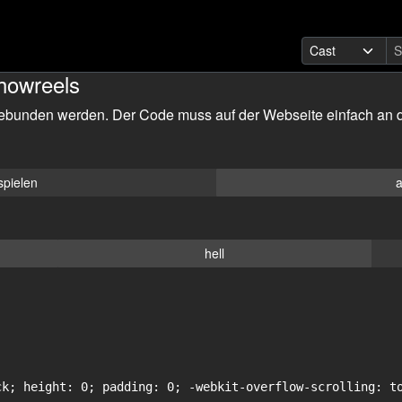
howreels
ebunden werden. Der Code muss auf der Webseite einfach an d
spielen
a
hell
ck; height: 0; padding: 0; -webkit-overflow-scrolling: to