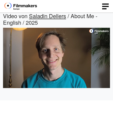
Video von
Saladin Dellers
/ About Me -
English / 2025
Geladen
:
Open
Ton
quality
ein
25.42%
selector
menu