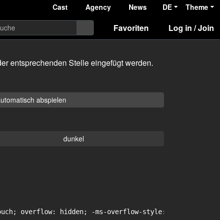
Cast
Agency
News
DE
Theme
Favoriten
Log in / Join
er entsprechenden Stelle eingefügt werden.
utomatisch abspielen
dunkel
uch; overflow: hidden; -ms-overflow-style: -ms-autohidin