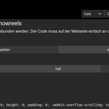
howreels
ebunden werden. Der Code muss auf der Webseite einfach an d
spielen
a
hell
ck; height: 0; padding: 0; -webkit-overflow-scrolling: to