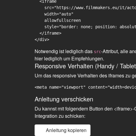
  <iframe

    src="https://www.filmmakers.eu/it/acto
    width="auto"

    allowfullscreen

    style="border: none; position: absolut
  </iframe>

Notwendig ist lediglich das
-Attribut, alle
src
hier lediglich um Empfehlungen.
Responsive Verhalten (Handy / Tablet
Um das responsive Verhalten des iframes zu gew
<meta name="viewport" content="width=devi
Anleitung verschicken
Du kannst mit folgendem Button den <iframe>-C
Integration zu schicken:
Anleitung kopieren