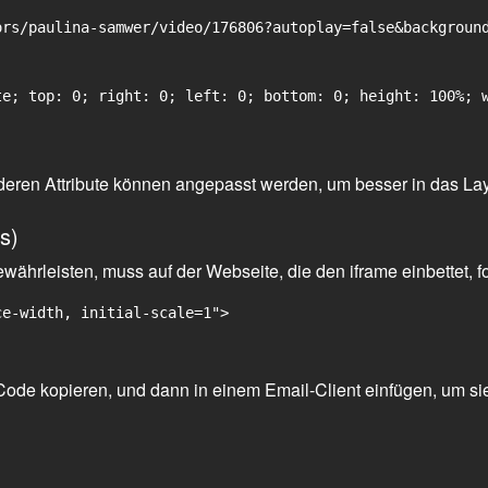
rs/paulina-samwer/video/176806?autoplay=false&background
e; top: 0; right: 0; left: 0; bottom: 0; height: 100%; w
 anderen Attribute können angepasst werden, um besser in das La
s)
ährleisten, muss auf der Webseite, die den iframe einbettet, f
ce-width, initial-scale=1">
ode kopieren, und dann in einem Email-Client einfügen, um sie