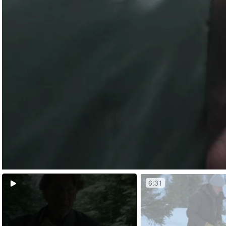
Geladen
:
30.21%
6:31