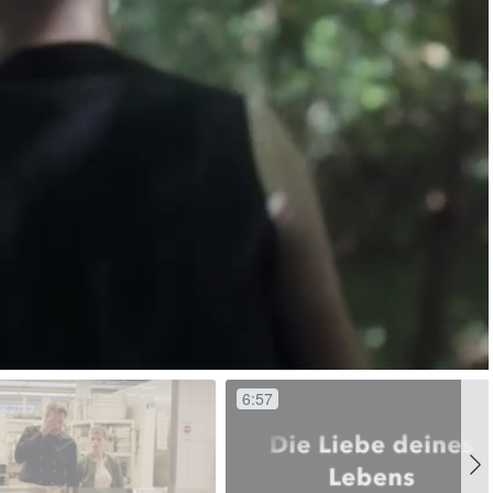
Open
Ton
quality
ein
selector
menu
6:57