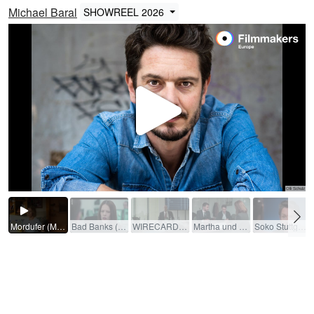
Michael Baral
SHOWREEL 2026
Video
abspi
Mordufer (Mehrteiler) / 2026 / Rolle: Robert Beitinger / R: Christoph Ischinger
Bad Banks (Miniserie) / 2020 / Rolle: Paul Rensing / R: Christian Schwochow / ZDF, ARTE, NETFLIX
WIRECARD / 2023 / Rolle: James Freis / R: Raymond Ley
Martha und Tommy (Spielfilm) / 2020 / Rolle: Michael / R: Petra K. Wagner
Soko Stuttgart (Schwäbischer Dialekt) (Serie) / 2021 / Rolle: Aldo Tramm / R: Burkhard Feige