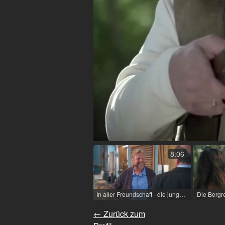
8:06
In aller Freundschaft - die jungen Ärzte / 2023 / Rolle: Herbert Koch / R: Anna Schuchardt / ARD
← Zurück zum