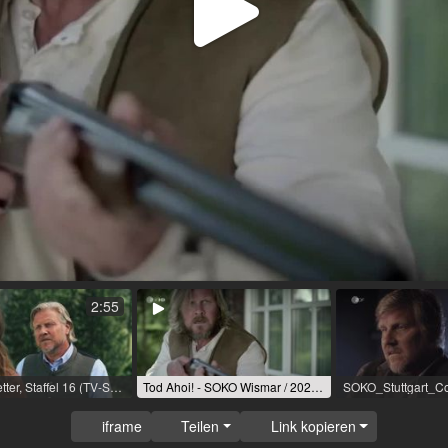
Video
abspi
2:55
Die Bergretter, Staffel 16 (TV-Serie) / 2024 / Rolle: Jürgen Steiner / R: Heinz Dietz / ZDF
Tod Ahoi! - SOKO Wismar / 2020 – 2021 / Rolle: Robert Zänker / R: Ann-Kristin Knubben / ZDF
iframe
Teilen
Link kopieren