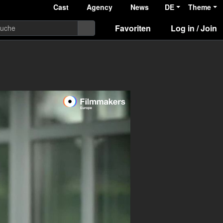
Cast
Agency
News
DE
Theme
Favoriten
Log in / Join