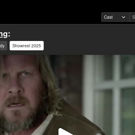
ng
:
dy
Showreel 2025