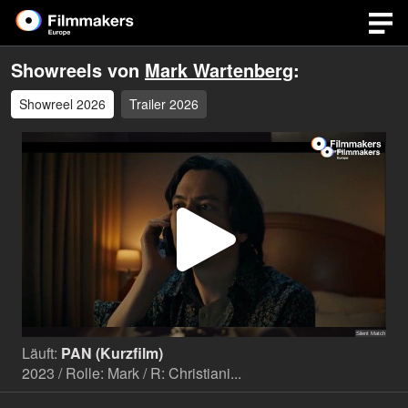
Showreels von
Mark Wartenberg
:
Showreel 2026
Trailer 2026
Video
abspi
Läuft:
PAN (Kurzfilm)
2023 / Rolle: Mark / R: Christiani...