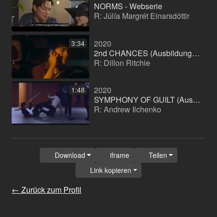
NORMS - Webserie
R: Júlía Margrét Einarsdóttir
2020
3:34
2nd CHANCES (Ausbildungsproduktion)
R: Dillon Ritchie
2020
1:48
SYMPHONY OF GUILT (Ausbildungsproduktion)
R: Andrew Ilchenko
Download
iframe
Teilen
Link kopieren
← Zurück zum Profil