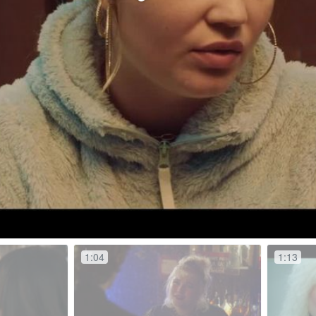
abspi
1:04
1:13