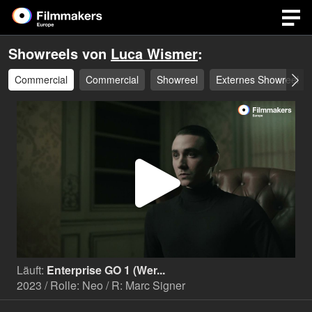
Showreels von
Luca Wismer
:
Commercial
Commercial
Showreel
Externes Showreel
Video
abspi
Läuft:
Enterprise GO 1 (Wer...
2023 / Rolle: Neo / R: Marc Signer