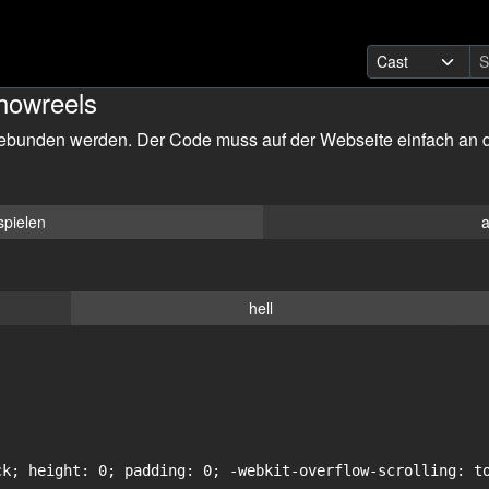
howreels
ebunden werden. Der Code muss auf der Webseite einfach an d
spielen
a
hell
ck; height: 0; padding: 0; -webkit-overflow-scrolling: to