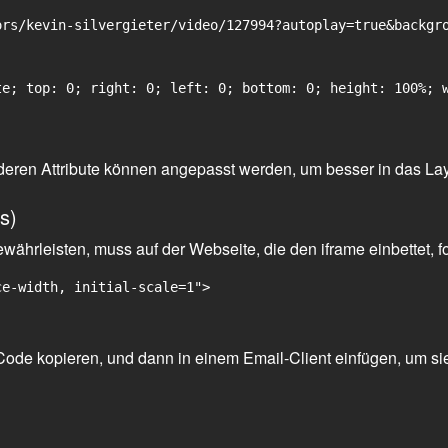
rs/kevin-silvergieter/video/127994?autoplay=true&backgro
e; top: 0; right: 0; left: 0; bottom: 0; height: 100%; w
 anderen Attribute können angepasst werden, um besser in das La
s)
ährleisten, muss auf der Webseite, die den iframe einbettet, f
ce-width, initial-scale=1">
ode kopieren, und dann in einem Email-Client einfügen, um sie