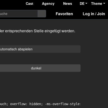
Cast
Agency
News
DE
Theme
Favoriten
Log in / Join
er entsprechenden Stelle eingefügt werden.
utomatisch abspielen
dunkel
uch; overflow: hidden; -ms-overflow-style: -ms-autohidin