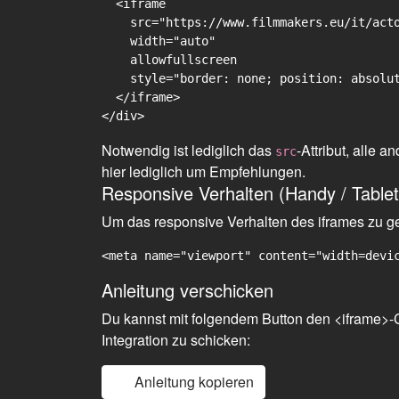
  <iframe

    src="https://www.filmmakers.eu/it/acto
    width="auto"

    allowfullscreen

    style="border: none; position: absolut
  </iframe>

Notwendig ist lediglich das
-Attribut, alle
src
hier lediglich um Empfehlungen.
Responsive Verhalten (Handy / Tablet
Um das responsive Verhalten des iframes zu gew
<meta name="viewport" content="width=devi
Anleitung verschicken
Du kannst mit folgendem Button den <iframe>-C
Integration zu schicken:
Anleitung kopieren