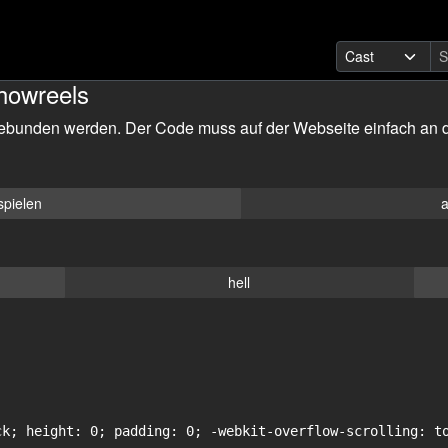
howreels
ebunden werden. Der Code muss auf der Webseite einfach an d
spielen
a
hell
ck; height: 0; padding: 0; -webkit-overflow-scrolling: to