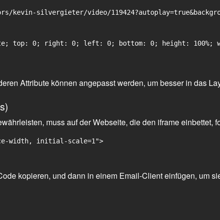
rs/kevin-silvergieter/video/119424?autoplay=true&backgro
e; top: 0; right: 0; left: 0; bottom: 0; height: 100%; w
 anderen Attribute können angepasst werden, um besser in das La
s)
ährleisten, muss auf der Webseite, die den iframe einbettet, f
ce-width, initial-scale=1">
ode kopieren, und dann in einem Email-Client einfügen, um sie