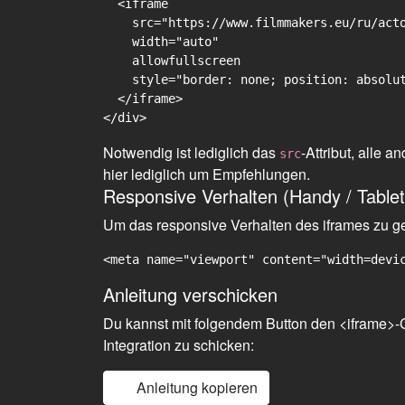
  <iframe

    src="https://www.filmmakers.eu/ru/acto
    width="auto"

    allowfullscreen

    style="border: none; position: absolut
  </iframe>

Notwendig ist lediglich das
-Attribut, alle
src
hier lediglich um Empfehlungen.
Responsive Verhalten (Handy / Tablet
Um das responsive Verhalten des iframes zu gew
<meta name="viewport" content="width=devi
Anleitung verschicken
Du kannst mit folgendem Button den <iframe>-C
Integration zu schicken:
Anleitung kopieren