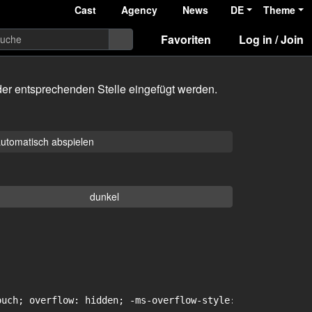
Cast
Agency
News
DE
Theme
Favoriten
Log in / Join
er entsprechenden Stelle eingefügt werden.
utomatisch abspielen
dunkel
uch; overflow: hidden; -ms-overflow-style: -ms-autohidin