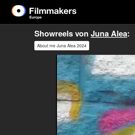
Showreels von
Juna Alea
:
About me Juna Alea 2024