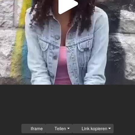
Video
abspi
iframe
Teilen
Link kopieren