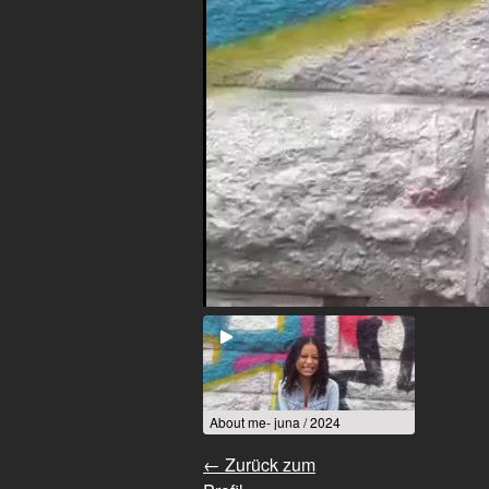
About me- juna / 2024
← Zurück zum