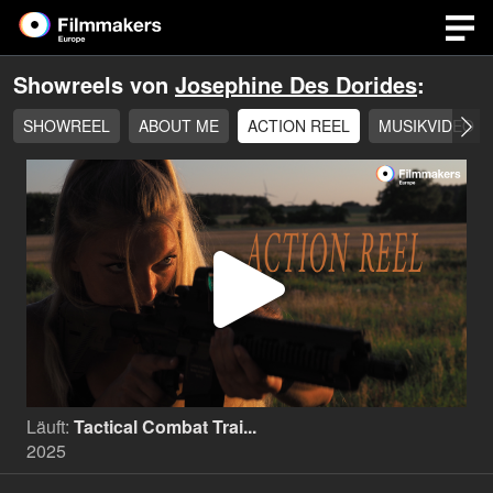
Showreels von
Josephine Des Dorides
:
SHOWREEL
ABOUT ME
ACTION REEL
MUSIKVIDEO
Video
abspi
Läuft:
Tactical Combat Trai...
2025