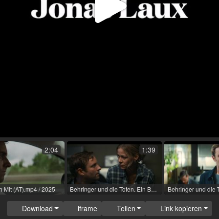
Video
abspi
2:04
1:39
 Mit (AT).mp4 / 2025
Behringer und die Toten. Ein Bamberg-Krimi - Fuchsjagd (TV-Film (Reihe)) / 2023 / Rolle: Sebastian Loncar / R: Florian Froschmayer / RTL [de]
Download
iframe
Teilen
Link kopieren