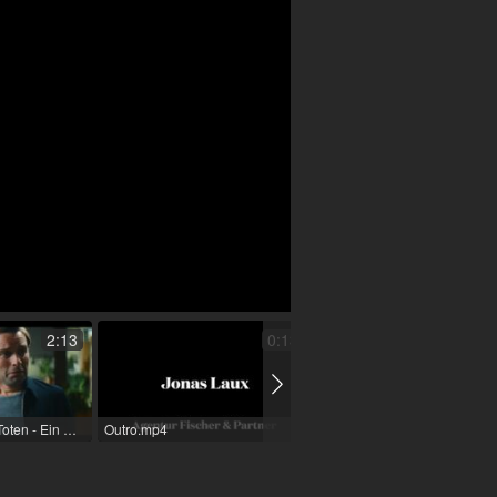
elen
2:13
0:13
Behringer und die Toten - Ein Bamberg-Krimi - Romeo (TV-Film (Reihe)) / 2024 / Rolle: Sebastian Loncar / R: Alexander Costea / RTL
Outro.mp4