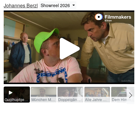
Johannes Berzl
Showreel 2026
Video
abspi
Guglhupfgeschwader (Kinofilm) / 2022 / Rolle: Lotto-Otto / R: Ed Herzog
München Mord - Eine echte Täuschung (TV-Film (Reihe)) / 2025 / Rolle: Noah Pajtel / R: Anno Saul
Doppelgänger (Mittellangfilm) / 2025 / Rolle: Benedict / R: Dominik Graf
Alle Jahre wieder (TV-Film (Reihe)) / 2024 / Rolle: Ecki / R: Felix Herzogenrath
Dem Himmel ganz nah – Hubert ohne Staller (TV-Film (Reihe)) / 2023 / Rolle: Der Bärtige / R: Carsten Fiebeler