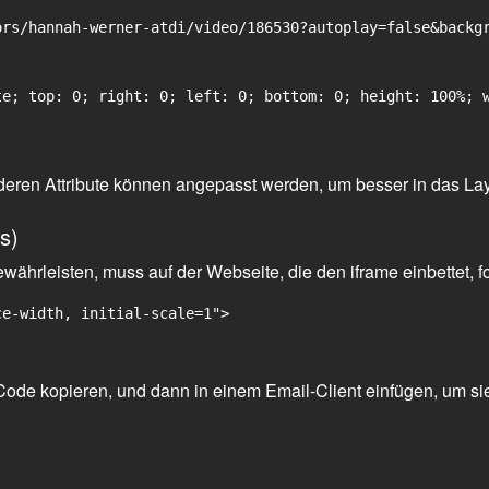
rs/hannah-werner-atdi/video/186530?autoplay=false&backgr
e; top: 0; right: 0; left: 0; bottom: 0; height: 100%; w
 anderen Attribute können angepasst werden, um besser in das La
s)
ährleisten, muss auf der Webseite, die den iframe einbettet, f
ce-width, initial-scale=1">
ode kopieren, und dann in einem Email-Client einfügen, um sie