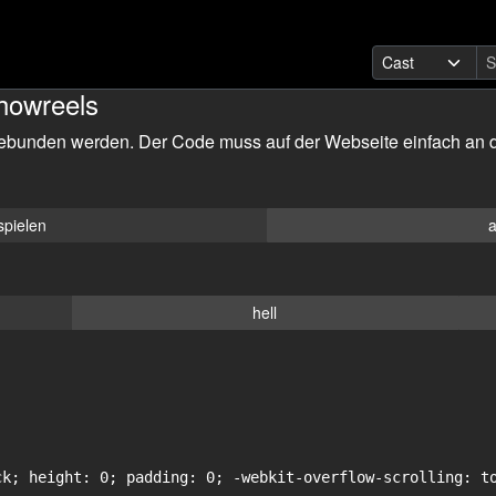
howreels
ebunden werden. Der Code muss auf der Webseite einfach an d
spielen
a
hell
ck; height: 0; padding: 0; -webkit-overflow-scrolling: to