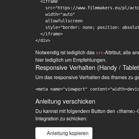
  <iframe

    src="https://www.filmmakers.eu/pl/acto
    width="auto"

    allowfullscreen

    style="border: none; position: absolut
  </iframe>

Notwendig ist lediglich das
-Attribut, alle
src
hier lediglich um Empfehlungen.
Responsive Verhalten (Handy / Tablet
Um das responsive Verhalten des iframes zu gew
<meta name="viewport" content="width=devi
Anleitung verschicken
Du kannst mit folgendem Button den <iframe>-C
Integration zu schicken:
Anleitung kopieren