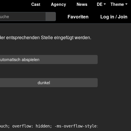
Cast
Agency
News
DE
Theme
Favoriten
Log in / Join
er entsprechenden Stelle eingefügt werden.
utomatisch abspielen
dunkel
uch; overflow: hidden; -ms-overflow-style: -ms-autohidin