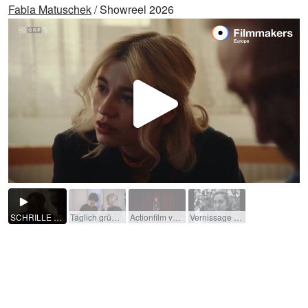
Fabia Matuschek
/ Showreel 2026
Video
abspi
SCHRILLE NACHT - Das Weihnachtsquiz (TV-Movie) / 2025 / Rolle: Anna Eisenhut / R: Arman & Arash T. Riahi / ORF
Täglich grüßt das Badezimmer Universitätsprojekt / 2023 / Rolle: Elodie / R: Susi Stach
Actionfilm von Willi Landl und Michael Hornek (Musikvideo) / 2021 / Rolle: Mehrere / R: Julia Pia Huemer
Vernissage Universitätsprojekt / 2024 / Rolle: Kunststudentin / R: Susi Stach