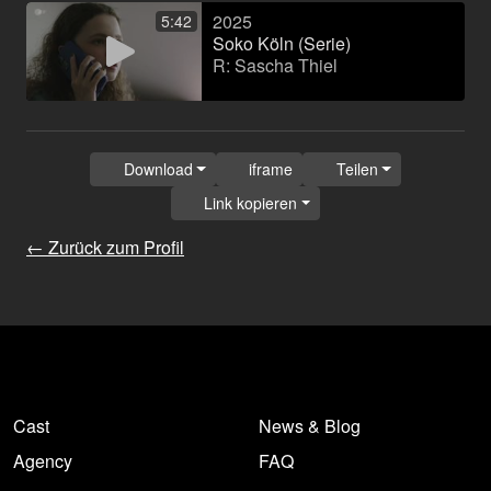
2025
5:42
Soko Köln (Serie)
R: Sascha Thiel
Download
iframe
Teilen
Link kopieren
← Zurück zum Profil
Cast
News & Blog
Agency
FAQ