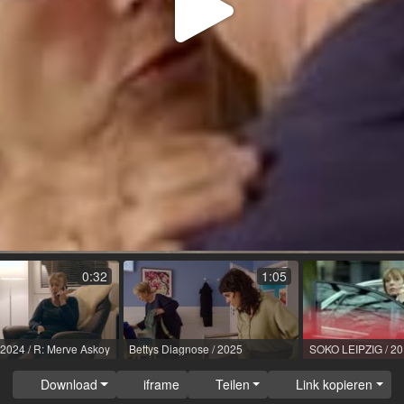
Video
abspi
0:32
1:05
 2024 / R: Merve Askoy
Bettys Diagnose / 2025
Download
iframe
Teilen
Link kopieren