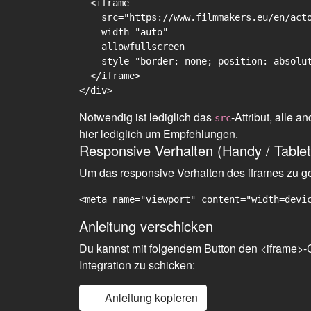
  <iframe

    src="https://www.filmmakers.eu/en/acto
    width="auto"

    allowfullscreen

    style="border: none; position: absolut
  </iframe>

Notwendig ist lediglich das
-Attribut, alle
src
hier lediglich um Empfehlungen.
Responsive Verhalten (Handy / Tablet
Um das responsive Verhalten des iframes zu gew
<meta name="viewport" content="width=devi
Anleitung verschicken
Du kannst mit folgendem Button den <iframe>-C
Integration zu schicken:
Anleitung kopieren