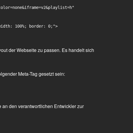
olor=none&iframe=v2&playlist=h"

idth: 100%; border: 0;">

yout der Webseite zu passen. Es handelt sich
olgender Meta-Tag gesetzt sein:
 an den verantwortlichen Entwickler zur