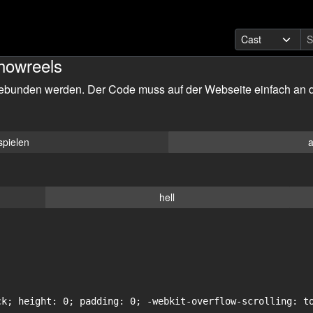
howreels
ebunden werden. Der Code muss auf der Webseite einfach an d
spielen
a
hell
ck; height: 0; padding: 0; -webkit-overflow-scrolling: to