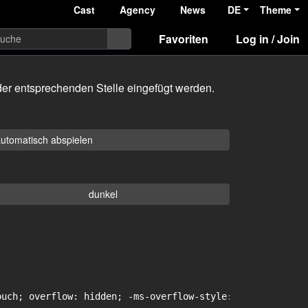
Cast
Agency
News
DE
Theme
Favoriten
Log in / Join
er entsprechenden Stelle eingefügt werden.
utomatisch abspielen
dunkel
uch; overflow: hidden; -ms-overflow-style: -ms-autohidin