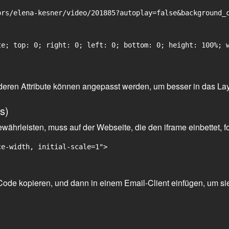
rs/elena-kesner/video/201885?autoplay=false&background_c
e; top: 0; right: 0; left: 0; bottom: 0; height: 100%; w
 anderen Attribute können angepasst werden, um besser in das La
s)
ährleisten, muss auf der Webseite, die den iframe einbettet, f
ce-width, initial-scale=1">
ode kopieren, und dann in einem Email-Client einfügen, um sie