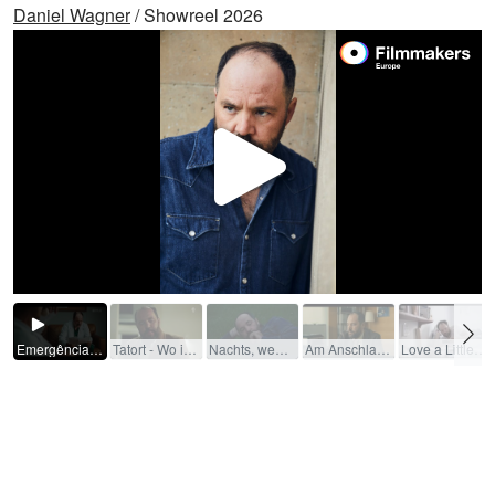
Daniel Wagner
/ Showreel 2026
Video
abspi
Emergência Radioativa (Miniserie) / 2025 / Rolle: Ovechkin / R: Fernando Coimbra / Netflix Brasil
Tatort - Wo ist nur mein Schatz geblieben? (TV-Film (Reihe)) / 2018 / Rolle: Adam Berlov / R: Florian Baxmeyer / RB - Radio Bremen TV [de]
Nachts, wenn die Hunde bellen (Kurzfilm) / 2024 / Rolle: Jakov / R: Lena Imboden
Am Anschlag - Die Macht der Kränkung (ZDF) (TV-Serie) / 2020 / Rolle: Bankberater / R: Umut Dag / ORF [at]
Love a Little (Kurzfilm) / 2018 / Rolle: Schorschi / R: Beatrice Minger