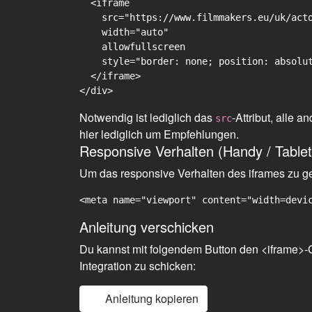
  <iframe

    src="https://www.filmmakers.eu/uk/acto
    width="auto"

    allowfullscreen

    style="border: none; position: absolut
  </iframe>

Notwendig ist lediglich das
-Attribut, alle
src
hier lediglich um Empfehlungen.
Responsive Verhalten (Handy / Tablet
Um das responsive Verhalten des iframes zu gew
<meta name="viewport" content="width=devi
Anleitung verschicken
Du kannst mit folgendem Button den <iframe>-C
Integration zu schicken:
Anleitung kopieren