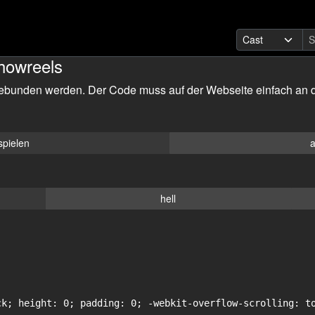
howreels
ebunden werden. Der Code muss auf der Webseite einfach an d
spielen
a
hell
ck; height: 0; padding: 0; -webkit-overflow-scrolling: to