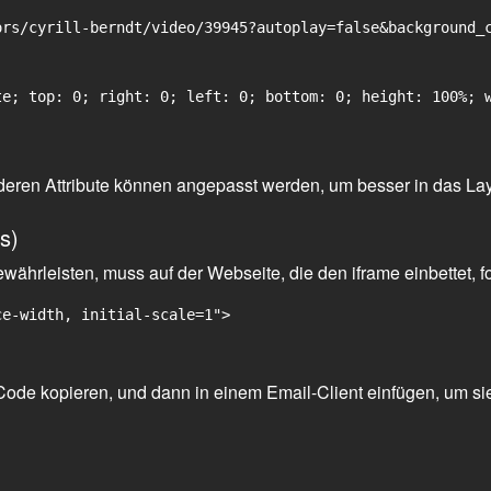
rs/cyrill-berndt/video/39945?autoplay=false&background_c
e; top: 0; right: 0; left: 0; bottom: 0; height: 100%; w
 anderen Attribute können angepasst werden, um besser in das La
s)
ährleisten, muss auf der Webseite, die den iframe einbettet, f
ce-width, initial-scale=1">
ode kopieren, und dann in einem Email-Client einfügen, um sie