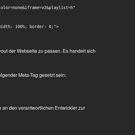
olor=none&iframe=v2&playlist=h"

idth: 100%; border: 0;">

yout der Webseite zu passen. Es handelt sich
olgender Meta-Tag gesetzt sein:
 an den verantwortlichen Entwickler zur