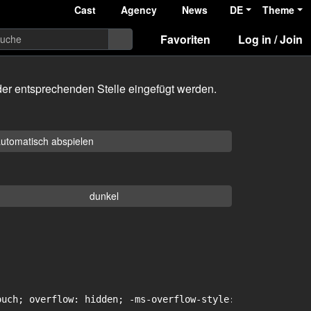
Cast
Agency
News
DE
Theme
Favoriten
Log in / Join
er entsprechenden Stelle eingefügt werden.
utomatisch abspielen
dunkel
uch; overflow: hidden; -ms-overflow-style: -ms-autohidin