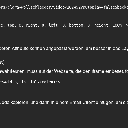
rs/clara-wollschlaeger/video/182452?autoplay=false&backg
e; top: 0; right: 0; left: 0; bottom: 0; height: 100%; w
 anderen Attribute können angepasst werden, um besser in das La
s)
ährleisten, muss auf der Webseite, die den iframe einbettet, f
ce-width, initial-scale=1">
ode kopieren, und dann in einem Email-Client einfügen, um sie