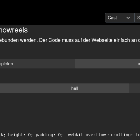
howreels
ebunden werden. Der Code muss auf der Webseite einfach an d
spielen
a
hell
ck; height: 0; padding: 0; -webkit-overflow-scrolling: to