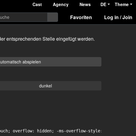
Cast
Agency
News
DE
Theme
Favoriten
Log in / Join
er entsprechenden Stelle eingefügt werden.
utomatisch abspielen
dunkel
uch; overflow: hidden; -ms-overflow-style: -ms-autohidin