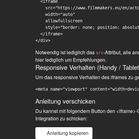
  <iframe

    src="https://www.filmmakers.eu/en/acto
    width="auto"

    allowfullscreen

    style="border: none; position: absolut
  </iframe>

Notwendig ist lediglich das
-Attribut, alle
src
hier lediglich um Empfehlungen.
Responsive Verhalten (Handy / Tablet
Um das responsive Verhalten des iframes zu gew
<meta name="viewport" content="width=devi
Anleitung verschicken
Du kannst mit folgendem Button den <iframe>-C
Integration zu schicken:
Anleitung kopieren