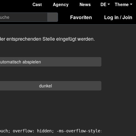
Cast
Agency
News
DE
Theme
Favoriten
Log in / Join
er entsprechenden Stelle eingefügt werden.
utomatisch abspielen
dunkel
uch; overflow: hidden; -ms-overflow-style: -ms-autohidin