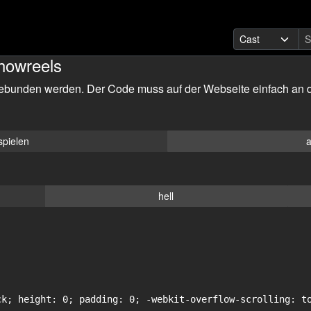
howreels
ebunden werden. Der Code muss auf der Webseite einfach an d
spielen
a
hell
ck; height: 0; padding: 0; -webkit-overflow-scrolling: to