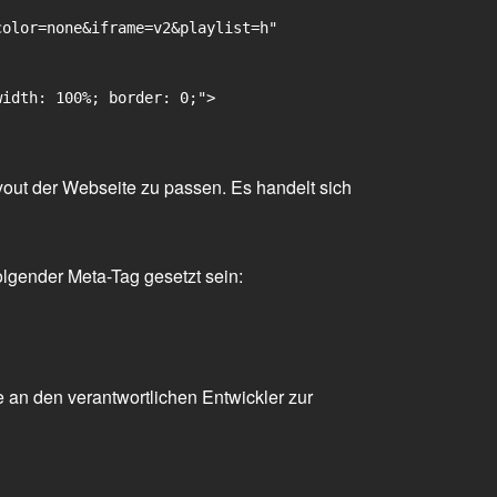
olor=none&iframe=v2&playlist=h"

idth: 100%; border: 0;">

yout der Webseite zu passen. Es handelt sich
olgender Meta-Tag gesetzt sein:
 an den verantwortlichen Entwickler zur