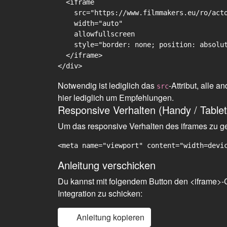
  <iframe

    src="https://www.filmmakers.eu/ro/acto
    width="auto"

    allowfullscreen

    style="border: none; position: absolut
  </iframe>

Notwendig ist lediglich das
-Attribut, alle
src
hier lediglich um Empfehlungen.
Responsive Verhalten (Handy / Tablet
Um das responsive Verhalten des iframes zu gew
<meta name="viewport" content="width=devi
Anleitung verschicken
Du kannst mit folgendem Button den <iframe>-C
Integration zu schicken:
Anleitung kopieren