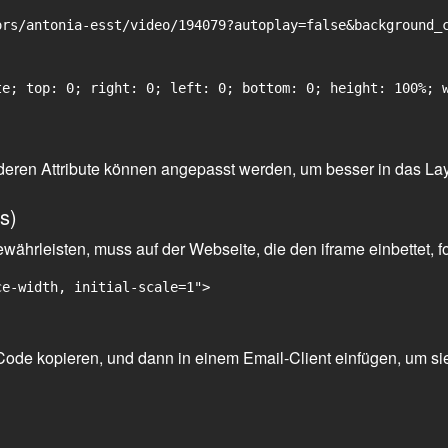
rs/antonia-esst/video/194079?autoplay=false&background_c
e; top: 0; right: 0; left: 0; bottom: 0; height: 100%; w
 anderen Attribute können angepasst werden, um besser in das La
s)
ährleisten, muss auf der Webseite, die den iframe einbettet, f
ce-width, initial-scale=1">
ode kopieren, und dann in einem Email-Client einfügen, um sie