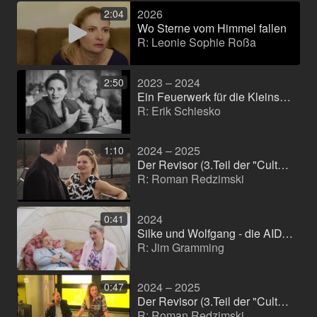
2026
2:04
Wo Sterne vom Himmel fallen
R: Leonie Sophie Roßa
2023 – 2024
2:50
Ein Feuerwerk für die Kleinstadt (Kinofilm)
R: Erik Schiesko
2024 – 2025
1:10
Der Revisor (3.Teil der "Culture Trilogy") (Kinofilm)
R: Roman Redzimski
2024
0:41
Silke und Wolfgang - die AIDANS (Filme rund und auf der Aida) (Andere)
R: Jim Gramming
2024 – 2025
0:47
Der Revisor (3.Teil der "Culture Trilogy") (Kinofilm)
R: Roman Redzimski