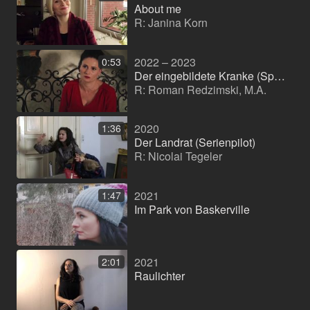
About me
R: Janina Korn
2022 – 2023
0:53
Der eingebildete Kranke (Spielfilm)
R: Roman Redzimski, M.A.
2020
1:36
Der Landrat (Serienpilot)
R: Nicolai Tegeler
2021
1:47
Im Park von Baskerville
2021
2:01
Raulichter