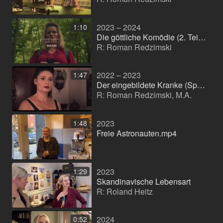
2023 – 2024
1:10
Die göttliche Komödie (2. Teil der "Culture Trilogy") (Spielfilm)
R: Roman Redzimski
2022 – 2023
1:47
Der eingebildete Kranke (Spielfilm)
R: Roman Redzimski, M.A.
2023
1:48
Freie Astronauten.mp4
2023
1:29
Skandinavische Lebensart
R: Roland Heitz
2024
0:52