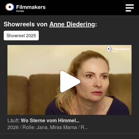
Showreels von
Anne Diedering
:
Showreel 2025
Video
abspi
Läuft:
Wo Sterne vom Himmel...
2026 / Rolle: Jana, Miras Mama / R...