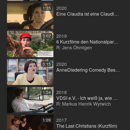
2020
1:35
Eine Claudia ist eine Claudia ist eine Claudia ist eine Claudia ist eine Claudia
2019
3:02
6 Kurzfilme den Nationalpark Harz/Brockenhaus (Ausstellungsfilm)
R: Jens Öhmigen
2020
3:15
AnneDiedering Comedy Best Of
2018
1:54
VDSI e.V. - Ich weiß ja, wie es sicher geht (Lehrfilm)
R: Markus Henrik Wyrwich
2017
1:09
The Last Christians (Kurzfilm)