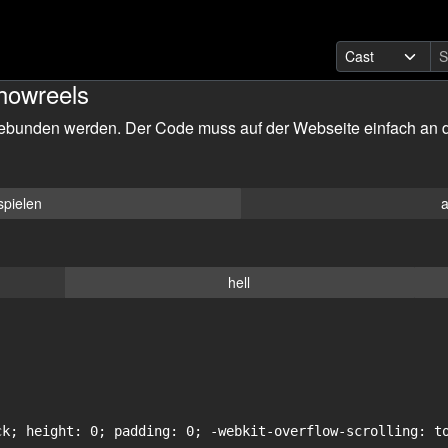
howreels
ebunden werden. Der Code muss auf der Webseite einfach an d
spielen
a
hell
ck; height: 0; padding: 0; -webkit-overflow-scrolling: to