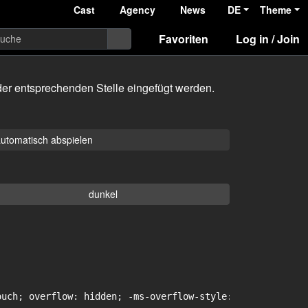
Cast
Agency
News
DE
Theme
Favoriten
Log in / Join
er entsprechenden Stelle eingefügt werden.
utomatisch abspielen
dunkel
uch; overflow: hidden; -ms-overflow-style: -ms-autohidin