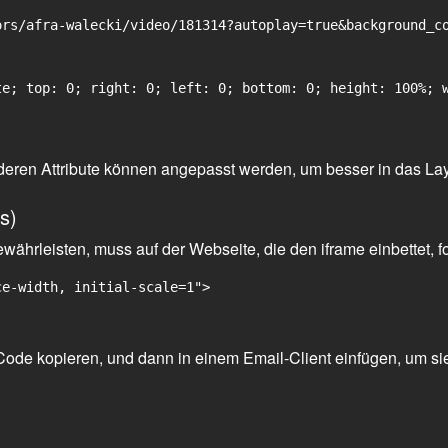
rs/afra-walecki/video/181314?autoplay=true&background_co
e; top: 0; right: 0; left: 0; bottom: 0; height: 100%; w
 anderen Attribute können angepasst werden, um besser in das La
s)
ährleisten, muss auf der Webseite, die den iframe einbettet, f
ce-width, initial-scale=1">
ode kopieren, und dann in einem Email-Client einfügen, um sie