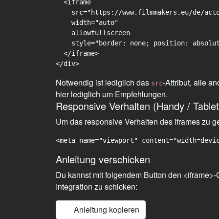
  <iframe

    src="https://www.filmmakers.eu/de/acto
    width="auto"

    allowfullscreen

    style="border: none; position: absolut
  </iframe>

Notwendig ist lediglich das
-Attribut, alle
src
hier lediglich um Empfehlungen.
Responsive Verhalten (Handy / Tablet
Um das responsive Verhalten des iframes zu gew
<meta name="viewport" content="width=devi
Anleitung verschicken
Du kannst mit folgendem Button den <iframe>-C
Integration zu schicken:
Anleitung kopieren